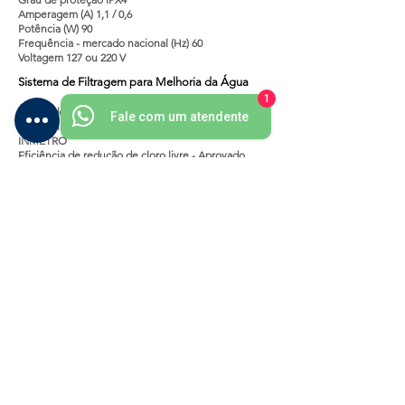
Amperagem (A) 1,1 / 0,6
Potência (W) 90
Frequência - mercado nacional (Hz) 60
Voltagem 127 ou 220 V
Sistema de Filtragem para Melhoria da Água
1
Etapas de purificação do elemento filtrante - 3
Fale com um atendente
Eficiência de retenção de partículas - Classe 3
INMETRO
Eficiência de redução de cloro livre - Aprovado
Vida útil do filtro - 3.000 L / até 6 meses
Dimensões do Aparelho
Sem Embalagem - (A x L x P) mm- 1250 x 340 x 370
Peso Líquido (sem água no reservatório) - (kg) 10,60
Peso Bruto (com reservatório cheio de água) - (kg)
31,00
CNPJ:
96.387.865
/0001-21
Diplomat Bebedouros Indústria, Comércio e
Refrigeração LTDA